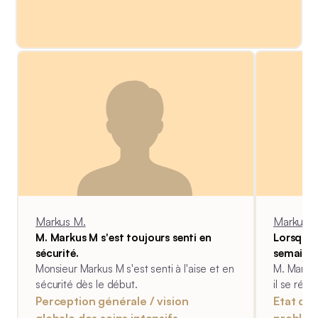
intensifs. Une chose qui l'a
particulièrement marqué, c'est
l'excellent travail d'équipe qui se fait
dans la clinique et la rééducation. C'est
pourquoi il souhaite partager son
expérience des soins intensifs avec les
autres et l'équipe.
Markus M.
Markus M
M. Markus M s'est toujours senti en
Lorsqu'il
sécurité.
semaines
Monsieur Markus M s'est senti à l'aise et en
M. Marku
sécurité dès le début.
il se réve
moments v
Perception générale / vision
Etat de
était
globale des soins intensifs
problèm