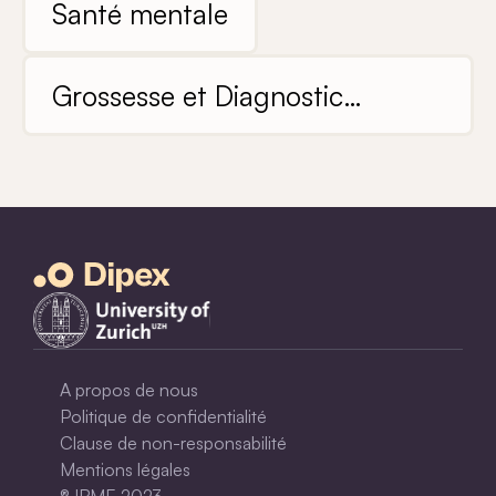
leur famille
Santé mentale
Grossesse et Diagnostic
Prénatal
A propos de nous
Politique de confidentialité
Clause de non-responsabilité
Mentions légales