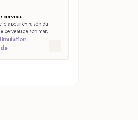
le cerveau
elle a peur en raison du
s le cerveau de son mari.
timulation
nde