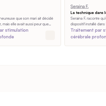
Seraina F.
La technique dans 
 heureuse que son mari ait décidé
Seraina F. raconte qu'
, mais elle avait aussi peur que
dispositif installé dan
e passe mal.
ar stimulation
Traitement par s
rofonde
cérébrale profo