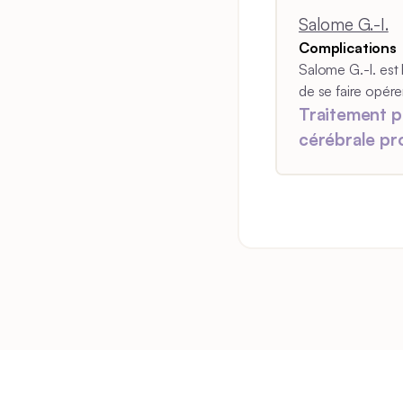
Salome G.-I.
Complications
Salome G.-I. est
de se faire opérer
quelque chose s
Traitement p
cérébrale p