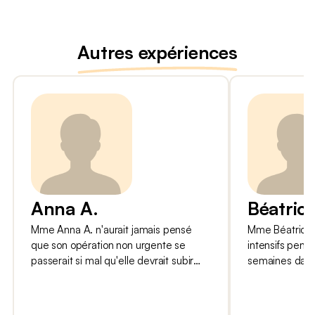
Autres expériences
Anna A.
Béatrice
Mme Anna A. n'aurait jamais pensé
Mme Béatrice B
que son opération non urgente se
intensifs penda
passerait si mal qu'elle devrait subir
semaines dans 
une autre opération d'urgence et se
à des complica
retrouver intubée dans un coma
Du point de vu
artificiel aux soins intensifs. Elle aurait
complications 