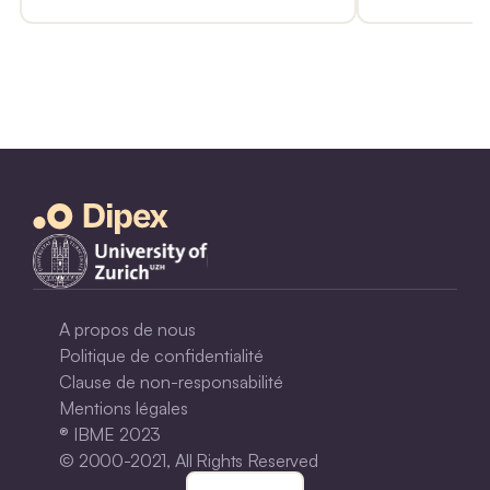
pu mourir. Elle a également ressenti un
la cause de la 
malaise à utiliser tous ces services de
entreprise, mai
santé sophistiqués et coûteux de l'USI
reconnaissante
alors que l'intervention chirurgicale
intensifs d'avo
qu'elle avait acceptée était à l'origine
une intervention banale.
A propos de nous
Politique de confidentialité
Clause de non-responsabilité
Mentions légales
® IBME 2023
© 2000-2021, All Rights Reserved