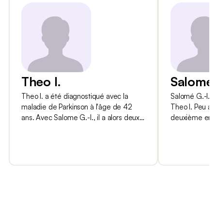
Theo I.
Salome 
Theo I. a été diagnostiqué avec la
Salomé G.-I. es
maladie de Parkinson à l'âge de 42
Theo I. Peu ap
ans. Avec Salome G.-I., il a alors deux
deuxième enfa
enfants en bas âge. Grâce à l'évolution
apprend que so
lente de la maladie de Parkinson, il ne
maladie de Par
doit pas changer son mode de vie du
heureuse que 
jour au lendemain et peut encore
lentement chez
remplir ses obligations familiales,
puissent encor
notamment s'occuper de ses enfants.
activités com
Au moment de l'entretien, il vit avec la
de la maladie 
maladie depuis vingt-trois ans. Theo I.
progressivemen
travaille comme conseiller en
ans chez Théo I