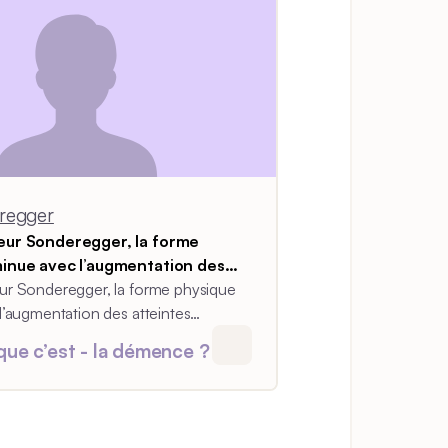
regger
eur Sonderegger, la forme
minue avec l’augmentation des
ychiques.
r Sonderegger, la forme physique
l’augmentation des atteintes
vant, son épouse était en forme,
que c’est - la démence ?
ui, elle n’est plus en mesure de
d’une demi-heure.