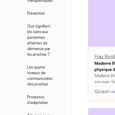
thérapeutiques
Prévention
Que signifient
les soins aux
personnes
atteintes de
démence par
les proches ?
Frau Bord
Madame Bo
Les quatre
physique d
niveaux de
Madame Bor
communication
son mari. S
des proches
fonctionne
Qu’est-c
contraste av
Processus
mari.
d’adaptation