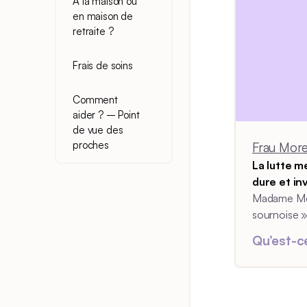
À la maison ou
en maison de
retraite ?
Frais de soins
Comment
aider ? – Point
de vue des
proches
Frau More
La lutte m
dure et in
Morel qual
Madame Mor
sournoise 
sournoise »
et a appris 
Qu’est-c
La lutte men