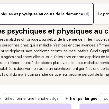
iques et physiques au cours de la démence
(
4
)
La part
 psychiques et physiques au c
res maladies chroniques, au début de la démence, ni les troubles p
 personnes chez qui la maladie n’est pas encore avancée affirme
vent se déplacer sans problème et ont une occupation. Ceci s’appliq
us âgées soulignent elles aussi qu’elles sont encore capables de
ens, se réfèrent aussi à des stades plus avancés de la maladie, me
mobilité. Ils décrivent en outre un ralentissement général, une cert
Ils ont du mal à comprendre ce que leur proche perçoit de la mal
e
Sélectionner une tranche d'âge
Filtrer par langue
Tout