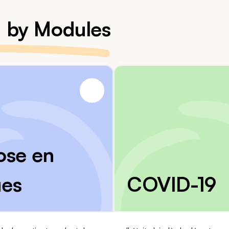
s, by Modules
ose en
ues
COVID-19