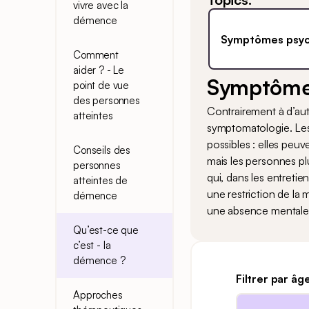
vivre avec la
démence
Symptômes psych
Comment
aider ? - Le
Symptômes
point de vue
des personnes
Contrairement à d’aut
atteintes
symptomatologie. Les
possibles : elles peu
Conseils des
mais les personnes pl
personnes
qui, dans les entreti
atteintes de
une restriction de la 
démence
une absence mentale. 
Qu’est-ce que
c’est - la
démence ?
Filtrer par âg
Approches