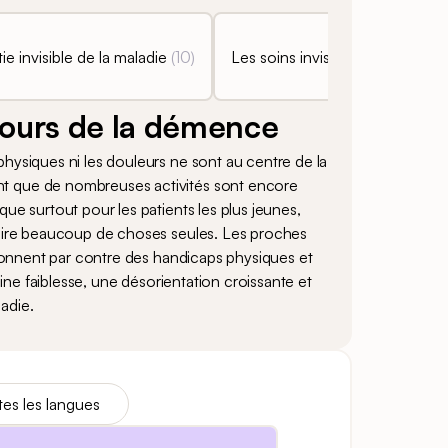
ie invisible de la maladie
(
10
)
Les soins invisibles
(
3
)
Cau
ours de la démence
hysiques ni les douleurs ne sont au centre de la
nt que de nombreuses activités sont encore
ue surtout pour les patients les plus jeunes,
 faire beaucoup de choses seules. Les proches
ntionnent par contre des handicaps physiques et
aine faiblesse, une désorientation croissante et
adie.
es les langues