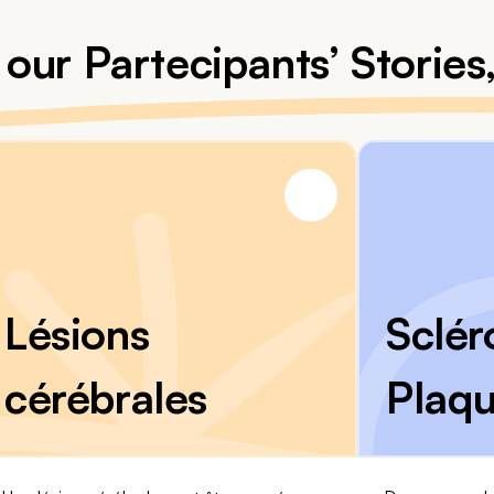
 our Partecipants’ Storie
Lésions
Sclér
cérébrales
Plaq