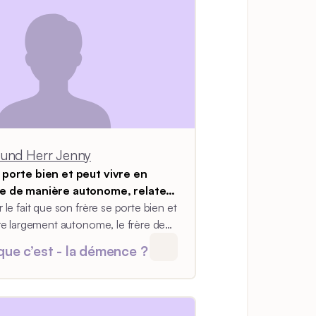
 und Herr Jenny
 porte bien et peut vivre en
ie de manière autonome, relate
nny.
 le fait que son frère se porte bien et
ore largement autonome, le frère de
y propose de ne pas parler d’une
que c’est - la démence ?
heimer, mais de troubles de mémoire.
terme évite aussi de catégoriser son