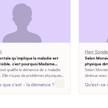
l
Herr Sonde
entale qu’implique la maladie est
Selon Monsi
visible, c’est pourquoi Madame
physique di
ifie la démence de « maladie
el qualifie la démence de « maladie
atteintes ps
Selon Monsieu
».
. Elle n’a pas de problèmes physiques
diminue avec 
à gérer son insécurité dans ses actes.
psychiques. A
e que c’est - la démence ?
Qu’est-ce 
tale, en revanche, est dure et invisible.
mais aujourd’h
marcher plus 