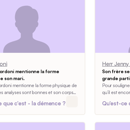
oni
Herr Jenny
rdoni mentionne la forme
Son frère se
e son mari.
grande part
doni mentionne la forme physique de
Monsieur Je
Pour souligner
es analyses sont bonnes et son corps
qu’il est enc
 sans problème. Sa forme physique
Monsieur Jenn
e que c’est - la démence ?
Qu’est-ce 
ec la gravité de la maladie, ajoute le
maladie d’Alz
Selon lui, ce 
frère.