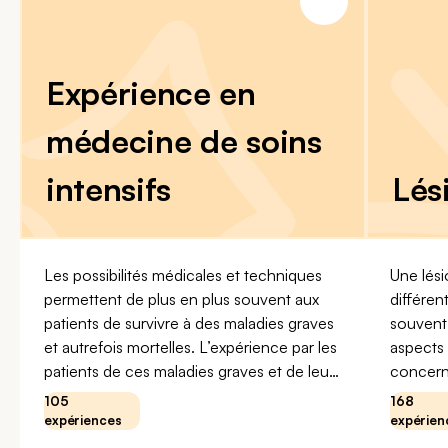
Expérience en
médecine de soins
intensifs
Lés
Les possibilités médicales et techniques
Une lési
permettent de plus en plus souvent aux
différen
patients de survivre à des maladies graves
souvent 
et autrefois mortelles. L’expérience par les
aspects 
patients de ces maladies graves et de leur
concernepri
prise en charge médicale en soins intensifs
ayant vé
105
168
peuvent changer la vie d’une manière très
cérébra
expériences
expérien
mémorable. Dans cette section, vous
arachnoï