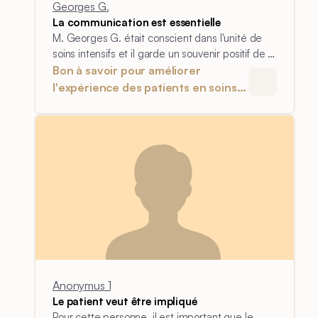
Georges G.
La communication est essentielle
M. Georges G. était conscient dans l'unité de
soins intensifs et il garde un souvenir positif de la
communication avec le personnel.
Bon à savoir pour améliorer
l'expérience des patients en soins
intensifs
Anonymus 1
Le patient veut être impliqué
Pour cette personne, il est important que le