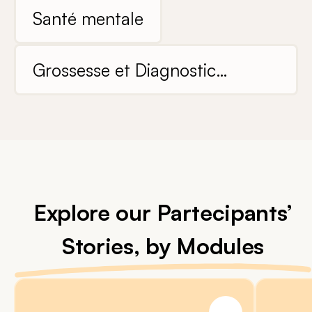
leur famille
Santé mentale
Grossesse et Diagnostic
Prénatal
Explore our Partecipants’
Stories, by Modules