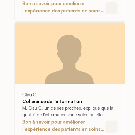
membre de l'équipe et partagées avec son fils.
Bon à savoir pour améliorer
l'expérience des patients en soins
intensifs
Clau C.
Cohérence de l'information
M. Clau C., un de ses proches, explique que la
qualité de l'information varie selon qu'elle
émane du médecin ou du personnel soignant.
Bon à savoir pour améliorer
l'expérience des patients en soins