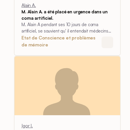
Alain A.
M. Alain A. a été placé en urgence dans un
coma artificiel.
M. Alain A pendant ses 10 jours de coma
artificiel, se souvient qu' il entendait médecins
et infirmières mais sans pouvour leur parler.
Etat de Conscience et problèmes
de mémoire
Igor I.