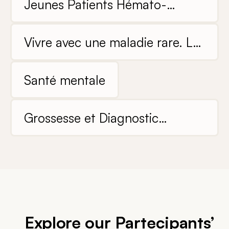
Jeunes Patients Hémato-
oncologiques
Vivre avec une maladie rare. Les
expériences de patients et de
leur famille
Santé mentale
Grossesse et Diagnostic
Prénatal
Explore our Partecipants’