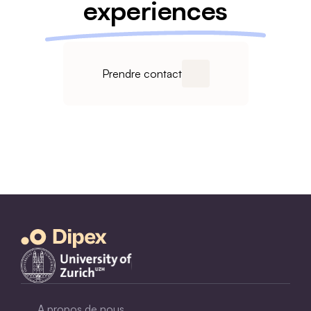
experiences
concern
Prendre contact
A propos de nous