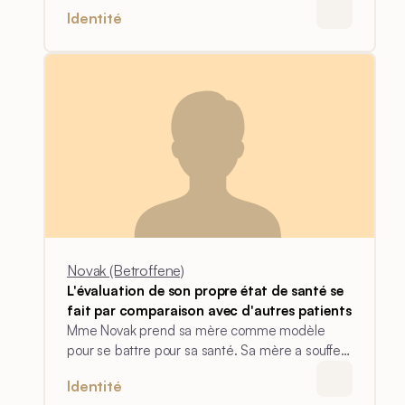
se poser de questions et considère cela
Identité
comme une capacité à surmonter la maladie.
Novak (Betroffene)
L'évaluation de son propre état de santé se
fait par comparaison avec d'autres patients
Mme Novak prend sa mère comme modèle
pour se battre pour sa santé. Sa mère a souffert
d'une hémorragie cérébrale à peu près au
Identité
même moment. Elle valorise l'évolution de sa