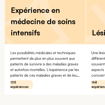
Expérience en
médecine de soins
intensifs
Lés
Les possibilités médicales et techniques
Une lési
permettent de plus en plus souvent aux
différen
patients de survivre à des maladies graves
souvent 
et autrefois mortelles. L’expérience par les
aspects 
patients de ces maladies graves et de leur
concernepri
prise en charge médicale en soins intensifs
ayant vé
105
168
peuvent changer la vie d’une manière très
cérébra
expériences
expérien
mémorable. Dans cette section, vous
arachnoï
découvrirez comment d’autres personnes
vaissea
ont vécu leur séjour dans une unité de
nombreu