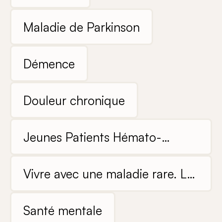
Maladie de Parkinson
Démence
Douleur chronique
Jeunes Patients Hémato-
oncologiques
Vivre avec une maladie rare. Les
expériences de patients et de
leur famille
Santé mentale