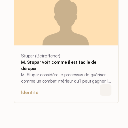
Stupar (Betroffener)
M. Stupar voit comme il est facile de
déraper
M. Stupar considère le processus de guérison
comme un combat intérieur qu'il peut gagner. Il
établit un parallèle avec la guerre à laquelle il a
Identité
survécu. Cette expérience antérieure a
influencé la guérison de son hémorragie
cérébrale.