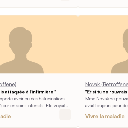
d'urgence.
offene)
Novak (Betroffene
is attaquée à l'infirmière "
"Et si tu ne rouvrais
porte avoir eu des hallucinations
Mme Novak ne pouvait 
our en soins intensifs. Elle voyait
avait toujours peur de
n'étaient pas là. Cela la rendait très
savait pas si elle se rév
ladie
Vivre la maladie
rs le personnel.