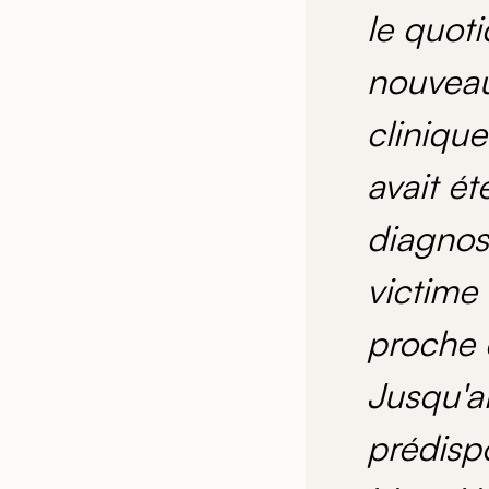
le quoti
nouveau
cliniqu
avait é
diagnos
victime
proche 
Jusqu'al
prédispo