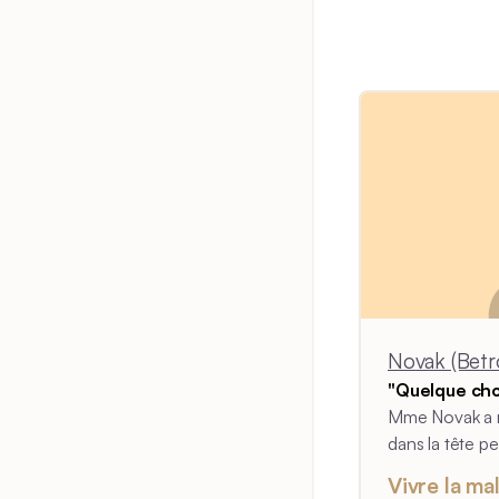
Novak (Betr
"Quelque cho
Mme Novak a r
dans la tête pe
ses collègues à
Vivre la ma
perdu le contr