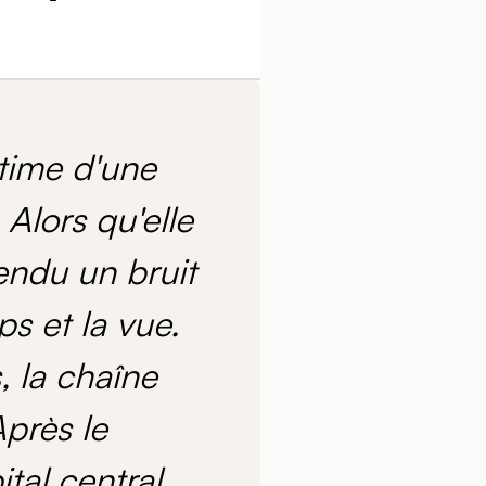
time d'une
Alors qu'elle
tendu un bruit
ps et la vue.
, la chaîne
près le
ital central,