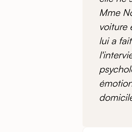
Mme Nov
voiture 
lui a fa
l'interv
psycholo
émotions
domicil