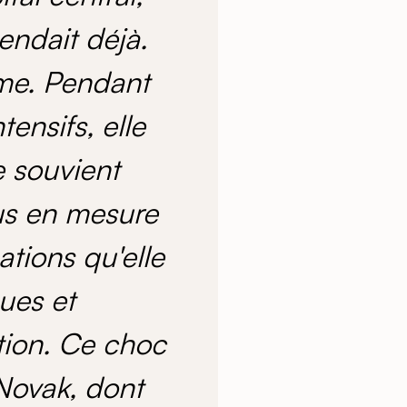
endait déjà.
même. Pendant
ensifs, elle
e souvient
lus en mesure
tions qu'elle
ques et
tion. Ce choc
Novak, dont