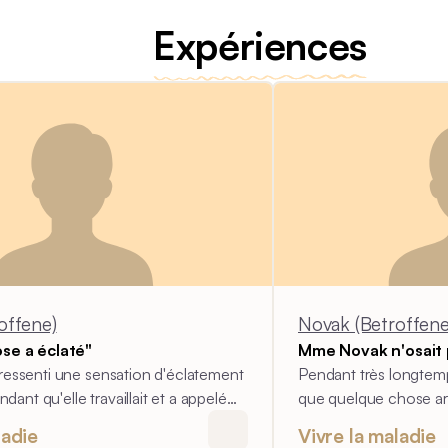
Expériences
offene)
Novak (Betroffene
se a éclaté"
Mme Novak n'osait 
essenti une sensation d'éclatement
Pendant très longtem
ndant qu'elle travaillait et a appelé
que quelque chose ar
 l'aide. En très peu de temps, elle a
Elle n'osait prendre 
ladie
Vivre la maladie
ôle de son corps.
était à proximité pour 