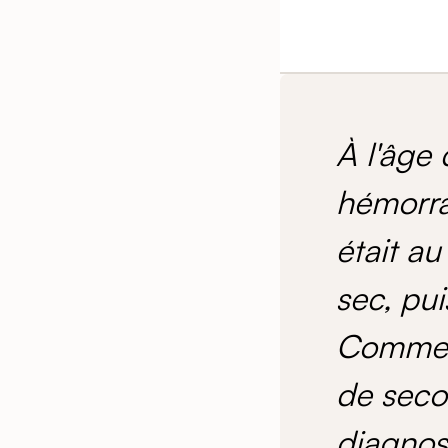
À l'âge
hémorra
était au
sec, pui
Comme e
de seco
diagnost