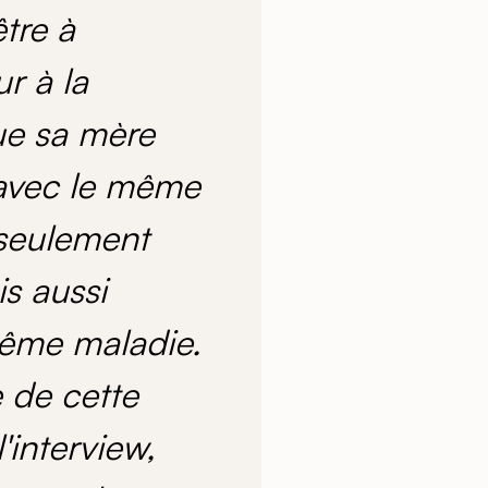
être à
r à la
que sa mère
 avec le même
 seulement
s aussi
même maladie.
e de cette
'interview,