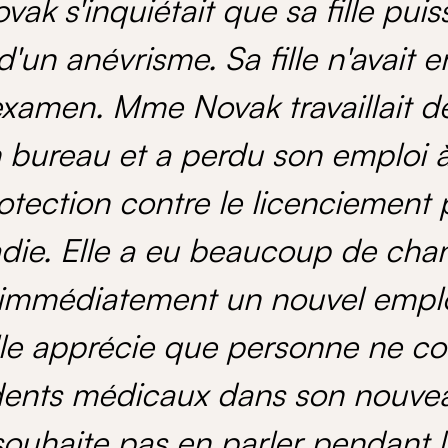
ak s'inquiétait que sa fille pui
 d'un anévrisme. Sa fille n'avait 
xamen. Mme Novak travaillait d
 bureau et a perdu son emploi à 
rotection contre le licenciement
die. Elle a eu beaucoup de cha
 immédiatement un nouvel empl
Elle apprécie que personne ne co
ents médicaux dans son nouveau
souhaite pas en parler pendant l