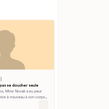
)
pas se doucher seule
ps, Mme Novak a eu peur
rive à nouveau à son corps.
une douche que si quelqu'un
lui venir en aide en cas