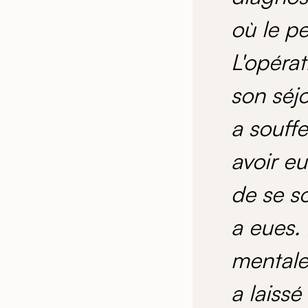
où le p
L'opérat
son séjo
a souffe
avoir eu
de se s
a eues. 
mentale
a laiss