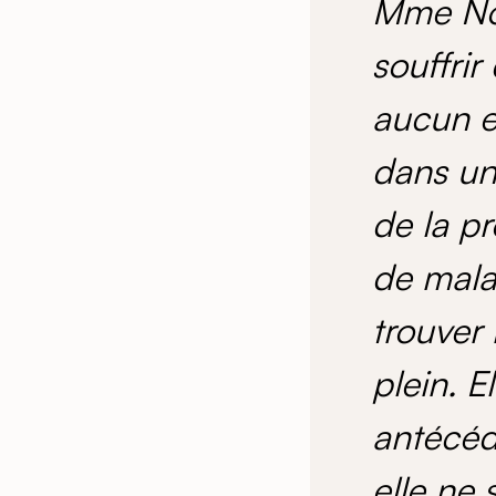
Mme Nov
souffrir
aucun e
dans un
de la p
de mala
trouver
plein. 
antécéd
elle ne 