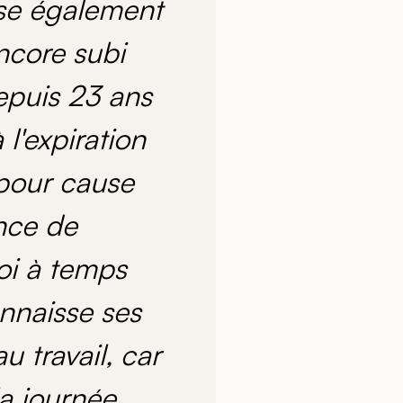
sse également
encore subi
epuis 23 ans
l'expiration
 pour cause
nce de
oi à temps
nnaisse ses
 travail, car
a journée.