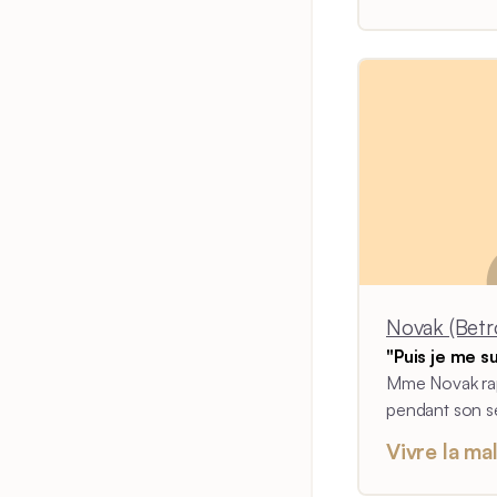
Novak (Betr
"Puis je me su
Mme Novak rap
pendant son séj
des choses qui 
Vivre la ma
en colère enve