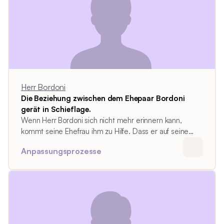
Herr Bordoni
Die Beziehung zwischen dem Ehepaar Bordoni
gerät in Schieflage.
Wenn Herr Bordoni sich nicht mehr erinnern kann,
kommt seine Ehefrau ihm zu Hilfe. Dass er auf seine
Ehefrau angewiesen ist, ist wiederum für Herrn Bordoni
Anpassungsprozesse
problematisch. Die Beziehung gerät in Schieflage.