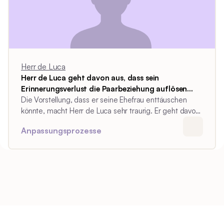
Herr de Luca
Herr de Luca geht davon aus, dass sein
Erinnerungsverlust die Paarbeziehung auflösen
wird und seine Ehefrau allein bleibt.
Die Vorstellung, dass er seine Ehefrau enttäuschen
könnte, macht Herr de Luca sehr traurig. Er geht davon
aus, dass sein Erinnerungsverlust die Paarbeziehung
Anpassungsprozesse
auflösen wird und sie allein bleibt.