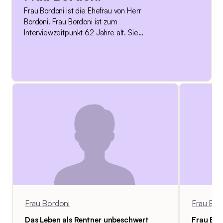
Frau Bordoni ist die Ehefrau von Herr
Bordoni. Frau Bordoni ist zum
Interviewzeitpunkt 62 Jahre alt. Sie
kommt aus der Innerschweiz. Sie
unterstützt ihren Ehemann, der an
Alzheimer Demenz erkrankt ist. Frau
Bordoni ist teilzeiterwerbstätig. Sich
über die Krankheit zu informieren und
beraten zu lassen, hält Frau Bordoni für
sehr wichtig.
Frau Bordoni
Frau Bor
Das Leben als Rentner unbeschwert
Frau Bor