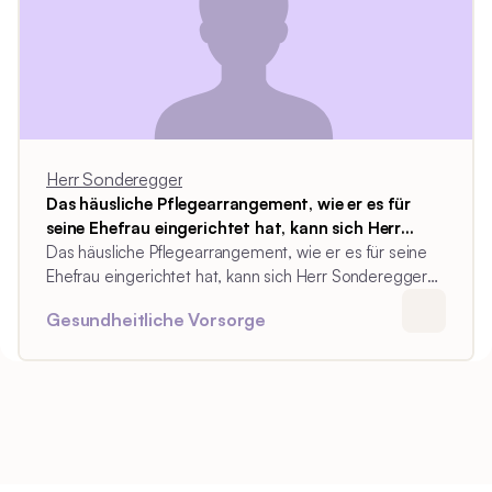
Herr Sonderegger
Das häusliche Pflegearrangement, wie er es für
seine Ehefrau eingerichtet hat, kann sich Herr
Sonderegger auch für sich selbst vorstellen.
Das häusliche Pflegearrangement, wie er es für seine
Ehefrau eingerichtet hat, kann sich Herr Sonderegger
auch für sich selbst vorstellen, sollte er in Zukunft darauf
Gesundheitliche Vorsorge
angewiesen sein.