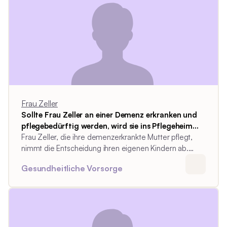
Frau Zeller
Sollte Frau Zeller an einer Demenz erkranken und
pflegebedürftig werden, wird sie ins Pflegeheim
ziehen.
Frau Zeller, die ihre demenzerkrankte Mutter pflegt,
nimmt die Entscheidung ihren eigenen Kindern ab.
Sollte sie an einer Demenz erkranken und
Gesundheitliche Vorsorge
pflegebedürftig werden, wird sie ins Pflegeheim ziehen.
Wichtig für sie ist allein, dass ihre Kinder dafür sorgen,
dass sie im Heim gut gepflegt wird.