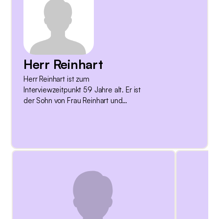
Herr Reinhart
Herr Reinhart ist zum
Interviewzeitpunkt 59 Jahre alt. Er ist
der Sohn von Frau Reinhart und
hauptverantwortlich für die Pflege
seiner demenzerkrankten Mutter. Herr
Reinhart lebt zusammen mit seiner
Partnerin in der Nordwestschweiz. Er
arbeitet Teilzeit. Herr Reinhart hat
keine Kinder. Herr Reinharts Partnerin
verfügt berufsbedingt über
spezifisches Wissen zu mentalen
Beeinträchtigungen. Während des
Gesprächs mit Herr Reinhart sind auch
seine Partnerin sowie seine Mutter