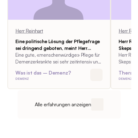
anwesend. Herr Reinhart und seine
Partnerin setzen sich intensiv mit der
Option auseinander, Frau Reinhart zu
sich in den Haushalt zu holen, sollte die
Herr Reinhart
Herr Rein
gegenwärtige Wohnkonstellation mit
dem Lebenspartner seiner Mutter
Eine politische Lösung der Pflegefrage
Herr Rei
nicht mehr funktionieren.
sei dringend geboten, meint Herr
Skepsis 
Reinhart.
Eine gute, «menschenwürdige» Pflege für
Abklärun
Herr Rein
Demenzerkrankte sei sehr zeitintensiv und
die Beha
Skepsis g
damit teuer, schlussfolgert Herr Reinhart
gewesen
Fortschre
Was ist das – Demenz?
Therape
vor dem Hintergrund seiner
verlangs
DEMENZ
DEMENZ
Pflegeerfahrung. Eine politische Lösung der
wäre es 
Pflegefrage sei dringend geboten.
ordentlic
medikame
Alle erfahrungen anzeigen