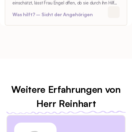
sein.
einschätzt, lässt Frau Engel offen, ob sie durch ihn Hilfe
erhalten würde, sollte sie darauf angewiesen sein.
Was hilft? – Sicht der Angehörigen
Weitere Erfahrungen von
Herr Reinhart