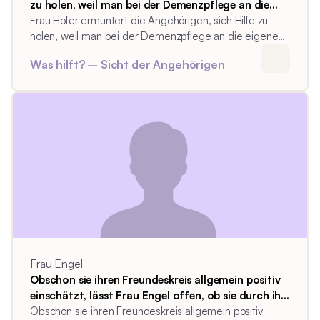
zu holen, weil man bei der Demenzpflege an die
eigenen Grenzen stößt und die Pflegequalität
Frau Hofer ermuntert die Angehörigen, sich Hilfe zu
darunter leide.
holen, weil man bei der Demenzpflege an die eigenen
Grenzen stößt und die Pflegequalität darunter leide.
Was hilft? – Sicht der Angehörigen
Frau Engel
Obschon sie ihren Freundeskreis allgemein positiv
einschätzt, lässt Frau Engel offen, ob sie durch ihn
Hilfe erhalten würde, sollte sie darauf angewiesen
Obschon sie ihren Freundeskreis allgemein positiv