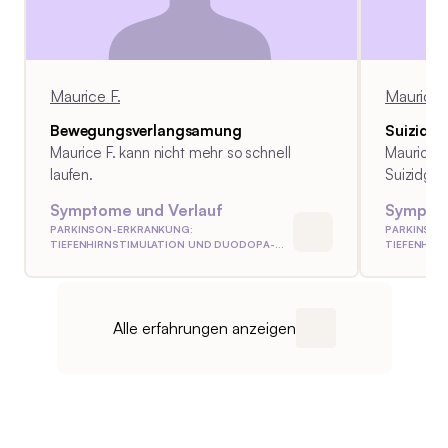
zum Zeitpunkt des Interviews, keine
Verbesserung der Symptomatik
verspürt. Alter zum Zeitpunkt der
Diagnosestellung: 49 Behandlung:
Maurice F.
Maurice 
Duodopa®-Pumpe und Tiefe
Hirnstimulation
Bewegungsverlangsamung
Suizidg
Maurice F. kann nicht mehr so schnell
Maurice F.
laufen.
Suizidge
Symptome und Verlauf
Symptom
PARKINSON-ERKRANKUNG:
PARKINSON
TIEFENHIRNSTIMULATION UND DUODOPA-
TIEFENHIR
PUMPE
PUMPE
Alle erfahrungen anzeigen