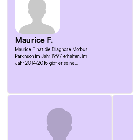
Maurice F.
Maurice F. hat die Diagnose Morbus
Parkinson im Jahr 1997 erhalten. Im
Jahr 2014/2015 gibt er seine
berufliche Tätigkeit im Bereich
Waldprojekte und Waldgutachten auf,
was ihm nicht leichtfällt. Zum Zeitpunkt
des Interviews lebt er seit
dreiundzwanzig Jahren mit der
Parkinsonkrankheit. Im Jahr 2010 hat
er die Duodopa®-Pumpe erhalten,
deren Wirkung er als positiv
empfunden hat. Im Jahr 2019 hat er
mit der Therapie der Tiefen
Hirnstimulation begonnen, von der er,