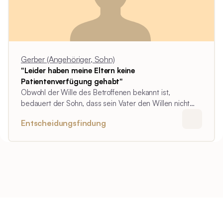
Gerber (Angehöriger, Sohn)
"Leider haben meine Eltern keine
Patientenverfügung gehabt"
Obwohl der Wille des Betroffenen bekannt ist,
bedauert der Sohn, dass sein Vater den Willen nicht
schriftlich fixierte. Als die Entscheidungen getroffen
Entscheidungsfindung
wurden, den Vater nicht länger lebenserhaltend zu
therapieren, fühlte Herr Gerber die gesamte Last der
Entscheidung auf seinen Schultern.