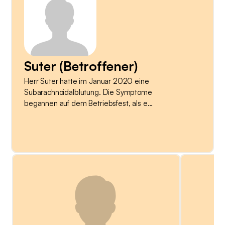
Suter (Betroffener)
Herr Suter hatte im Januar 2020 eine
Subarachnoidalblutung. Die Symptome
begannen auf dem Betriebsfest, als er
gerade im Badezimmer war. Er merkte
sofort, dass etwas nicht stimmt, und
rief seine Partnerin an. Als der
Krankenwagen kam, war er noch
ansprechbar, litt aber an einem
Hörsturz und musste sich immer
wieder übergeben. Er hatte insgesamt
einen sehr guten Verlauf, wobei er erst
im Rückblick realisierte, wie schlecht
es ihm in der akuten Phase ging. Herr
Suter war bei dem Ereignis 38 Jahre