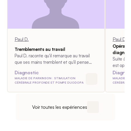
neuf ans. En 2017, il commence une
thérapie de stimulation cérébrale
profonde, ce qui remonte à trois ans au
moment de l'entretien. Il utilise
beaucoup l'ordinateur pendant son
temps libre. Âge au moment du
Paul D.
Paul D.
diagnostic : 50 ans Traitement :
Opératio
stimulation cérébrale profonde
Tremblements au travail
diagnost
Paul D. raconte qu'il remarque au travail
Suite à u
que ses mains tremblent et qu'il pense
est opéré
que cela va passer.
efficace.
Diagnostic
Diagnos
MALADIE DE PARKINSON : STIMULATION
MALADIE DE
CÉRÉBRALE PROFONDE ET POMPE DUODOPA
CÉRÉBRALE
Voir toutes les expériences