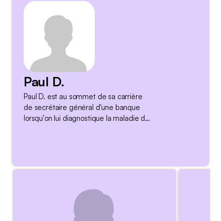
Paul D.
Paul D. est au sommet de sa carrière
de secrétaire général d'une banque
lorsqu'on lui diagnostique la maladie de
Parkinson en 2011. Le diagnostic,
précédé d'un mauvais traitement, lui
parvient par courrier. L'exercice
physique est important pour Paul D., il
fait notamment du cardio et de la
musculation dans un centre de fitness.
En outre, il pratique et enseigne divers
types de danse. Au moment de
l'entretien, il vit avec la maladie depuis