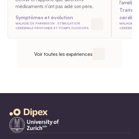
l'améliora
médicaments n'ont pas aidé son père.
Traiteme
Symptômes et évolution
cérébra
MALADIE DE PARKINSON : STIMULATION
MALADIE DE
CÉRÉBRALE PROFONDE ET POMPE DUODOPA
CÉRÉBRALE
Voir toutes les expériences