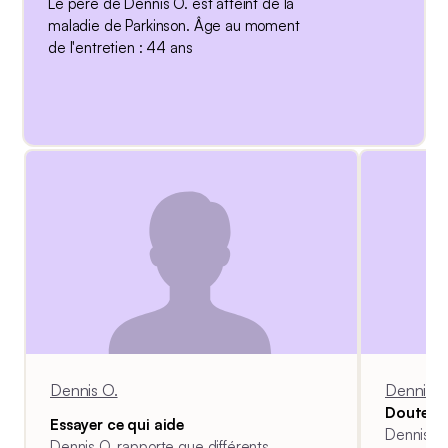
Le père de Dennis O. est atteint de la
maladie de Parkinson. Âge au moment
de l'entretien : 44 ans
Dennis O.
Dennis O
Doutes i
Essayer ce qui aide
Dennis O
Dennis O. rapporte que différents