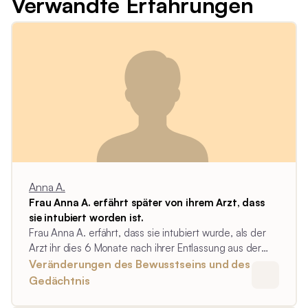
Verwandte Erfahrungen
Anna A.
Frau Anna A. erfährt später von ihrem Arzt, dass
sie intubiert worden ist.
Frau Anna A. erfährt, dass sie intubiert wurde, als der
Arzt ihr dies 6 Monate nach ihrer Entlassung aus der
Intensivstation in einem erklärenden Gespräch mitteilt.
Veränderungen des Bewusstseins und des
Gedächtnis