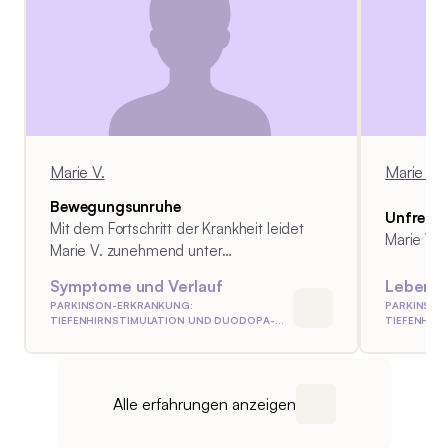
Selbsthilfegruppe, was ihr im Umgang
mit der Erkrankung sehr hilft. Alter zum
Zeitpunkt der Diagnosestellung: 51
Behandlung: Tiefe Hirnstimulation
Marie V.
Marie V.
Bewegungsunruhe
Unfrei se
Mit dem Fortschritt der Krankheit leidet
Marie V. h
Marie V. zunehmend unter
Bewegungsunruhe.
Symptome und Verlauf
Leben m
PARKINSON-ERKRANKUNG:
PARKINSON
TIEFENHIRNSTIMULATION UND DUODOPA-
TIEFENHIR
PUMPE
PUMPE
Alle erfahrungen anzeigen