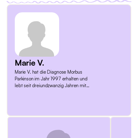
Marie V.
Marie V. hat die Diagnose Morbus
Parkinson im Jahr 1997 erhalten und
lebt seit dreiundzwanzig Jahren mit
der Erkrankung. Bevor sie im Jahr 2012
mit der Therapie der Tiefen
Hirnstimulation beginnt, leidet sie stark
unter der Überbeweglichkeit. Zum
Zeitpunkt des Interviews liegt die
Operation für die Tiefe Hirnstimulation
acht Jahre zurück. Sie ist Mitglied einer