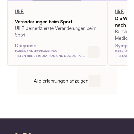
Alter zum Zeitpunkt der
Diagnosestellung: 49 Behandlung:
Uli F.
Uli F.
Tiefe Hirnstimulation
Die Wirk
Veränderungen beim Sport
nach
Ulli F. bemerkt erste Veränderungen beim
Bei Uli F.
Sport.
Medikame
gut laufen
Diagnose
Symptom
PARKINSON-ERKRANKUNG:
PARKINSON
TIEFENHIRNSTIMULATION UND DUODOPA-
TIEFENHIR
PUMPE
PUMPE
Alle erfahrungen anzeigen