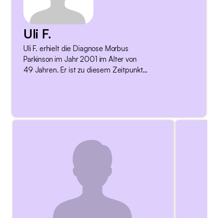
Uli F.
Uli F. erhielt die Diagnose Morbus
Parkinson im Jahr 2001 im Alter von
49 Jahren. Er ist zu diesem Zeitpunkt
sehr sportlich und arbeitet in einem
Büro. Zum Zeitpunkt des Interviews
lebt er seit neunzehn Jahren mit der
Erkrankung. Im Jahr 2014 hat er mit
der Therapie der Tiefen
Hirnstimulation begonnen, was zum
Zeitpunkt des Interviews sechs Jahre
zurückliegt. Kurz nach der Tiefen
Hirnstimulation liess er sich aufgrund
der Parkinsonerkrankung und einer
Rückenproblematik frühpensionieren.
Ein offener Umgang mit der
Parkinsonerkrankung ist ihm wichtig.