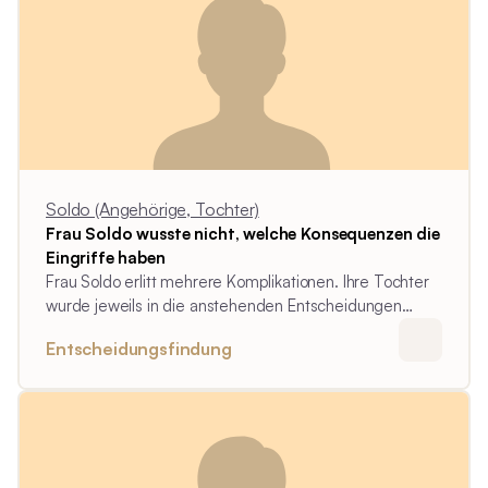
Soldo (Angehörige, Tochter)
Frau Soldo wusste nicht, welche Konsequenzen die
Eingriffe haben
Frau Soldo erlitt mehrere Komplikationen. Ihre Tochter
wurde jeweils in die anstehenden Entscheidungen
einbezogen. Sie konnte die Konsequenzen nicht
Entscheidungsfindung
abschätzen. Rückblickend hätte sie sich gerne gegen
den letzten Eingriff entschieden, da ihre Mutter im
Anschluss mit schwersten Beeinträchtigungen gepflegt
werden musste.