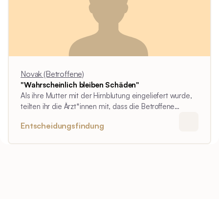
Novak (Betroffene)
"Wahrscheinlich bleiben Schäden"
Als ihre Mutter mit der Hirnblutung eingeliefert wurde,
teilten ihr die Ärzt*innen mit, dass die Betroffene
voraussichtlich bleibende Beeinträchtigungen ihrer
Entscheidungsfindung
Beweglichkeit haben wird.