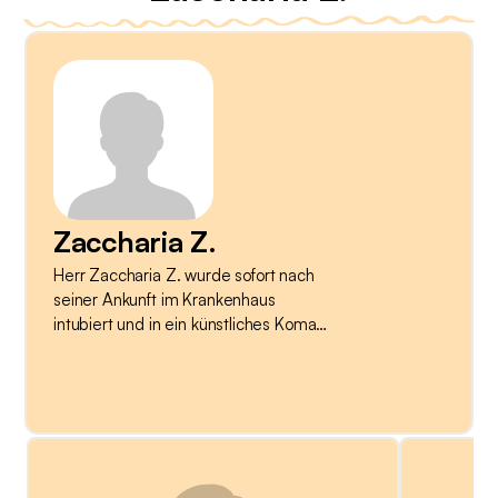
Zaccharia Z.
Herr Zaccharia Z. wurde sofort nach
seiner Ankunft im Krankenhaus
intubiert und in ein künstliches Koma
versetzt. Als er aufwachte, brauchte er
eine Weile, um zu begreifen, was vor
sich ging. Einen Moment lang dachte
er, er sei entführt worden. Die
Betreuung auf der Intensivstation
erschien ihm sehr professionell. Er
merkt jedoch an, dass seine