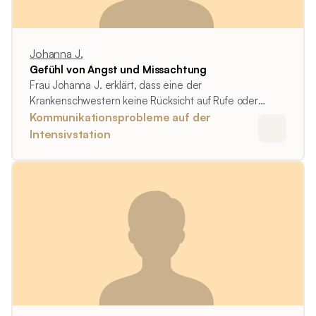
Johanna J.
Gefühl von Angst und Missachtung
Frau Johanna J. erklärt, dass eine der
Krankenschwestern keine Rücksicht auf Rufe oder
Schlafzeiten nahm. Dies führte zu einem Gefühl der
Kommunikationsprobleme auf der
Angst und des Ignoriertwerdens.
Intensivstation