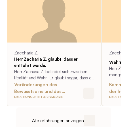
Entlassung aus dem Krankenhaus
besser hätte begleitet werden können.
Zaccharia Z.
Zacchari
Herr Zacharia Z. glaubt, dass er
Wahrneh
entführt wurde.
Herr Zacch
Herr Zacharia Z. befindet sich zwischen
mangelnd
Realität und Wahn. Er glaubt sogar, dass er
des Klini
entführt wurde.
Veränderungen des
Kommuni
Bewusstseins und des
der Inte
ERFAHRUNGEN INTENSIVMEDIZIN
ERFAHRUNG
Gedächtnis
Alle erfahrungen anzeigen