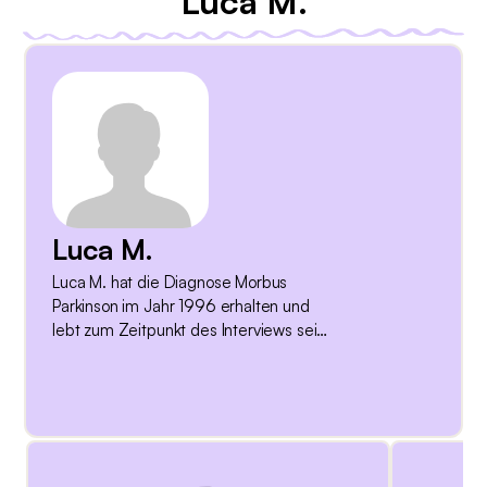
Luca M.
Luca M.
Luca M. hat die Diagnose Morbus
Parkinson im Jahr 1996 erhalten und
lebt zum Zeitpunkt des Interviews seit
vierundzwanzig Jahren mit der
Erkrankung. Seinen Beruf als Chemiker
übt er bis im Jahr 2003 in Vollzeit aus,
danach reduziert er das
Arbeitspensum. In dieser Zeit
kümmert er sich um Haus und Garten