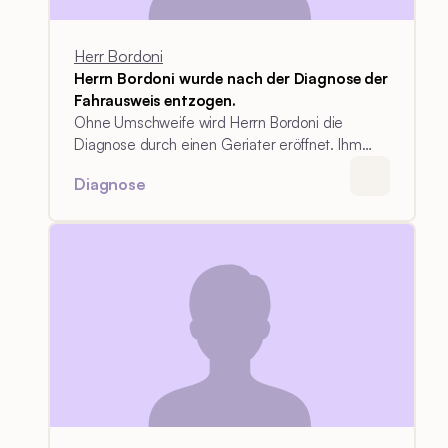
Herr Bordoni
Herrn Bordoni wurde nach der Diagnose der
Fahrausweis entzogen.
Ohne Umschweife wird Herrn Bordoni die
Diagnose durch einen Geriater eröffnet. Ihm
wird bewusst, wie sehr die Diagnose sein Leben
Diagnose
verändern wird. Der Entzug des Fahrausweises
unmittelbar nach der Diagnose bedeutet für ihn
eine Isolation, weil er in einer abgelegenen
Region wohnt.