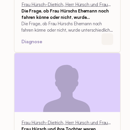
Frau Hürsch-Dietrich, Herr Hürsch und Frau
Die Frage, ob Frau Hürschs Ehemann noch
Colombo-Hürsch
fahren könne oder nicht, wurde
unterschiedlich beurteilt, sowohl durch die
Die Frage, ob Frau Hürschs Ehemann noch
Ärzte als auch in der Familie.
fahren könne oder nicht, wurde unterschiedlich
beurteilt, sowohl durch die Ärzte als auch in der
Diagnose
Familie. Schließlich gab Frau Hürschs Ehemann
den Fahrausweis selbst ab. Das Entscheidende
sei gewesen, dass sein Vater über den
Zeitpunkt selbst entscheiden konnte und nicht
der Arzt ihm diesen vorschrieb, meint sein Sohn.
Frau Hürsch-Dietrich, Herr Hürsch und Frau
Frau Hürsch und ihre Tochter waren
Colombo-Hürsch