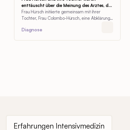
enttäuscht über die Meinung des Arztes, der
den Vater noch fahren ließ.
Frau Hürsch initiierte gemeinsam mit ihrer
Tochter, Frau Colombo-Hürsch, eine Abklärung
der Fahrkompetenz ihres Ehemannes, weil sie
Diagnose
diese als eine Gefahr einstuften. Sie waren
enttäuscht über die Meinung des Arztes, der
den Vater noch fahren ließ.
Erfahrungen Intensivmedizin