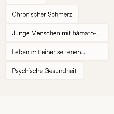
Chronischer Schmerz
Junge Menschen mit hämato-
onkologischen Erkrankungen
Leben mit einer seltenen
Krankheit. Die Erfahrungen von
Patienten und Familien
Psychische Gesundheit