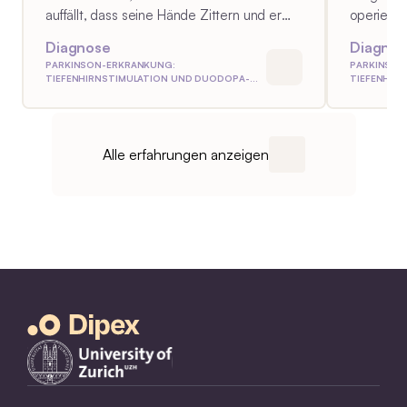
auffällt, dass seine Hände Zittern und er
operiert, 
denkt, das gehe schon wieder vorüber.
Diagnose
Diagnos
PARKINSON-ERKRANKUNG:
PARKINSON
TIEFENHIRNSTIMULATION UND DUODOPA-
TIEFENHIR
PUMPE
PUMPE
Alle erfahrungen anzeigen